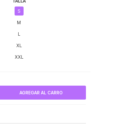
TALLA
S
M
L
XL
XXL