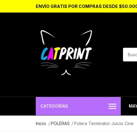
ENVÍO GRATIS POR COMPRAS DESDE $50.00
CATEGORÍAS
MA
Inicio
POLERAS
Polera Terminator Juicio Cine