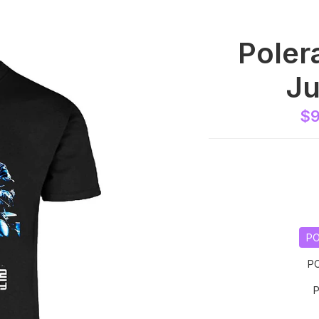
Poler
Ju
$9
PO
P