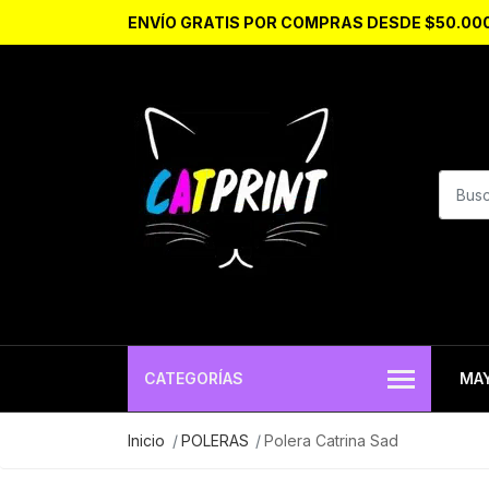
ENVÍO GRATIS POR COMPRAS DESDE $50.00
CATEGORÍAS
MA
Inicio
POLERAS
Polera Catrina Sad