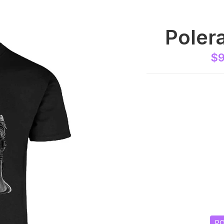
Poler
$9
PO