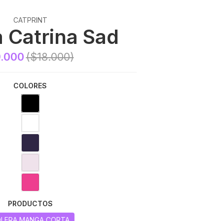
CATPRINT
a Catrina Sad
.000
($18.000)
COLORES
PRODUCTOS
LERA MANGA CORTA