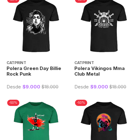
CATPRINT
CATPRINT
Polera Green Day Billie
Polera Vikingos Mma
Rock Punk
Club Metal
Desde
$9.000
$18.000
Desde
$9.000
$18.000
-50%
-50%