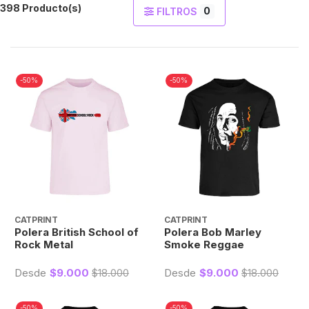
398 Producto(s)
0
FILTROS
-50%
-50%
CATPRINT
CATPRINT
Polera British School of
Polera Bob Marley
Rock Metal
Smoke Reggae
Desde
$9.000
$18.000
Desde
$9.000
$18.000
-50%
-50%