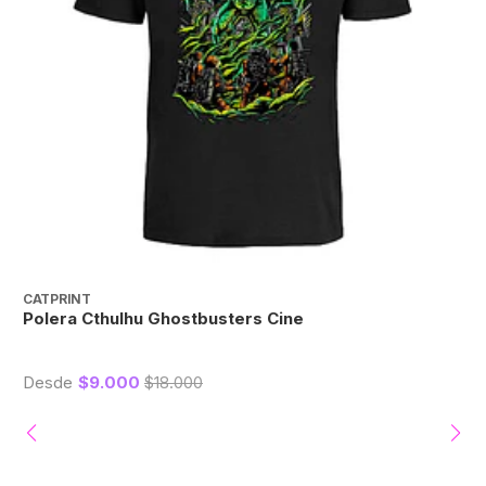
CATPRINT
C
Polera Cthulhu Ghostbusters Cine
P
Desde
$9.000
$18.000