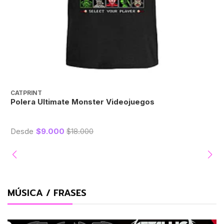
CATPRINT
C
Polera Ultimate Monster Videojuegos
P
Desde
$9.000
$18.000
MÚSICA / FRASES