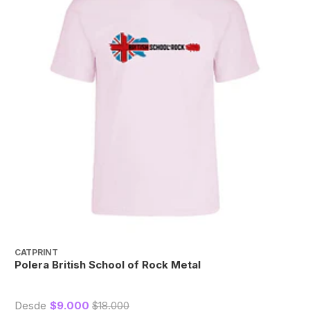
CATPRINT
C
Polera British School of Rock Metal
P
Desde
$9.000
$18.000