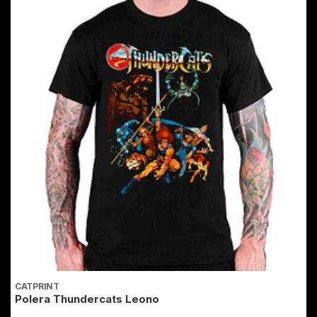
CATPRINT
C
Polera Thundercats Leono
E