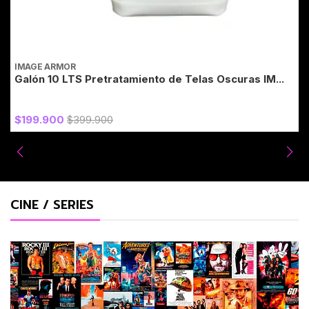
IMAGE ARMOR
I
Galón 10 LTS Pretratamiento de Telas Oscuras IM...
2
A
$199.900
$399.900
CINE / SERIES