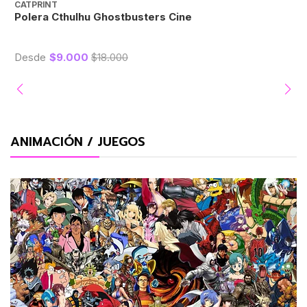
CATPRINT
C
Polera Cthulhu Ghostbusters Cine
P
Desde
$9.000
$18.000
ANIMACIÓN / JUEGOS