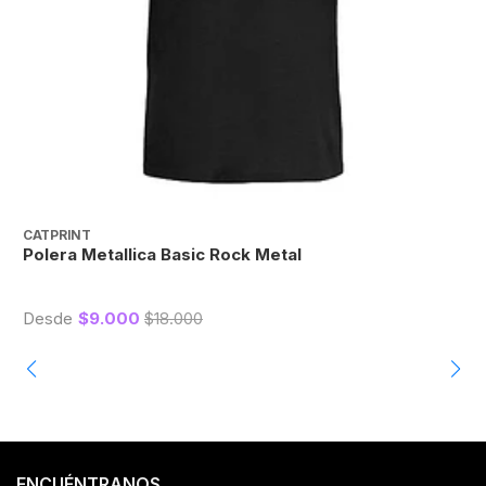
CATPRINT
C
Polera Metallica Basic Rock Metal
P
Desde
$9.000
$18.000
ENCUÉNTRANOS