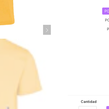
PO
P
Cantidad