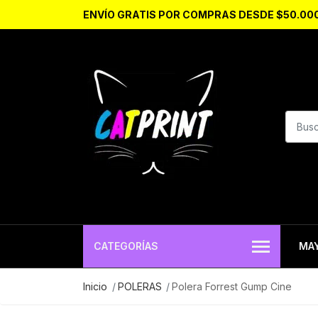
ENVÍO GRATIS POR COMPRAS DESDE $50.00
CATEGORÍAS
MA
Inicio
POLERAS
Polera Forrest Gump Cine