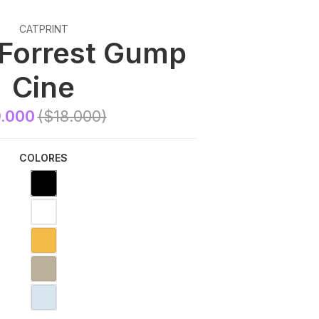
CATPRINT
 Forrest Gump
Cine
.000
($18.000)
COLORES