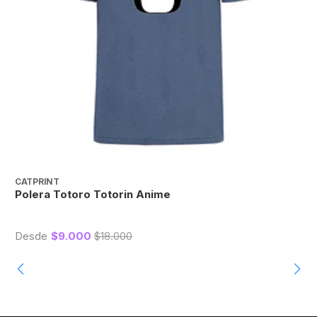
CATPRINT
C
Polera Totoro Totorin Anime
P
Desde
$9.000
$18.000