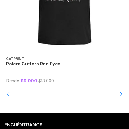
CATPRINT
C
Polera Critters Red Eyes
P
Desde
$9.000
$18.000
ENCUÉNTRANOS