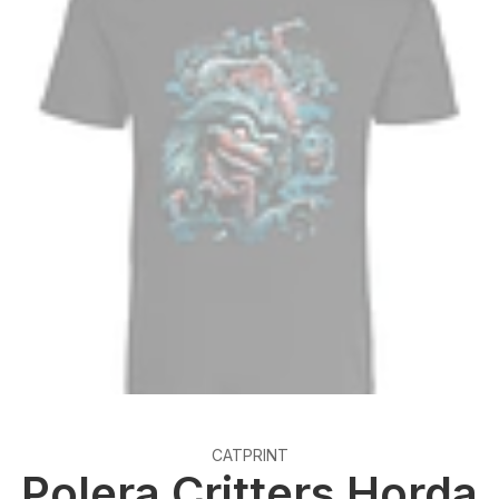
CATPRINT
Polera Critters Horda