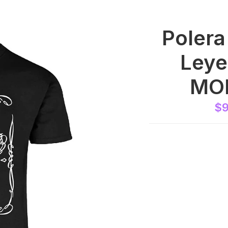
Polera
Ley
MOD
$9