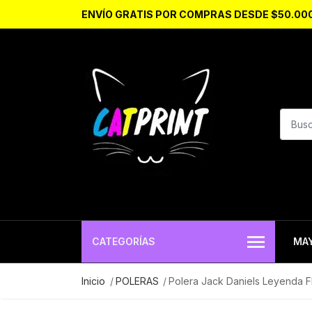
ENVÍO GRATIS POR COMPRAS DESDE $50.00
CATEGORÍAS
MA
Inicio
POLERAS
Polera Jack Daniels Leyenda