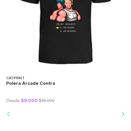
CATPRINT
C
Polera Arcade Contra
P
Desde
$9.000
$18.000