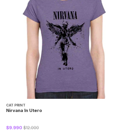
CAT PRINT
C
Nirvana In Utero
N
$9.990
$12.000