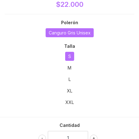
$22.000
Polerón
Canguro Gris Unisex
Talla
S
M
L
XL
XXL
Cantidad
-
+