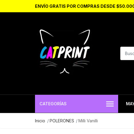
ENVÍO GRATIS POR COMPRAS DESDE $50.00
CATEGORÍAS
MA
Inicio
POLERONES
Milli Vanilli