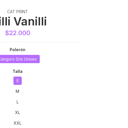
CAT PRINT
lli Vanilli
$22.000
Polerón
Canguro Gris Unisex
Talla
S
M
L
XL
XXL