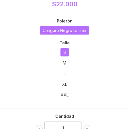
$22.000
Polerón
Canguro Negro Unisex
Talla
S
M
L
XL
XXL
Cantidad
-
+