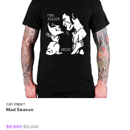
CAT PRINT
C
Mad Season
P
$9.990
$12.000