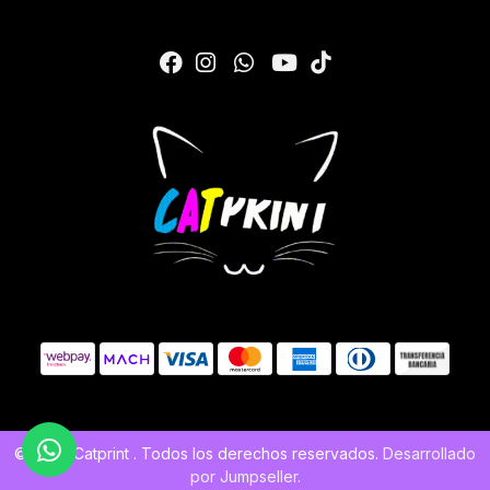
© 2026 Catprint . Todos los derechos reservados.
Desarrollado
por Jumpseller
.