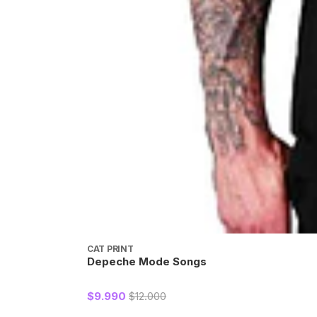
CAT PRINT
Depeche Mode Songs
$9.990
$12.000