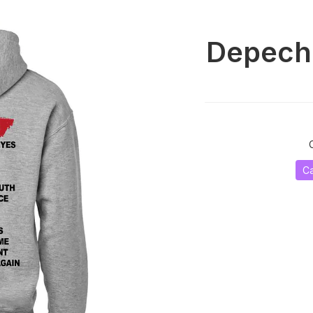
Depech
C