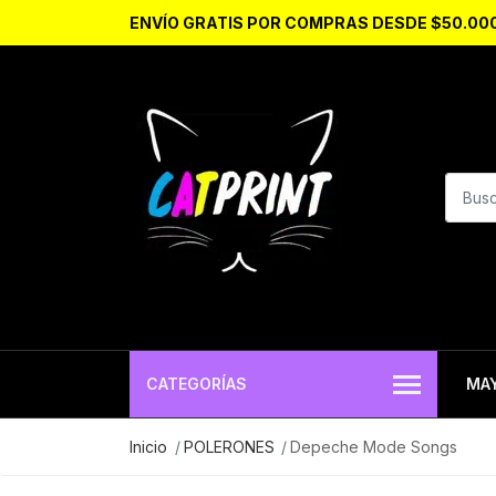
ENVÍO GRATIS POR COMPRAS DESDE $50.00
CATEGORÍAS
MA
Inicio
POLERONES
Depeche Mode Songs