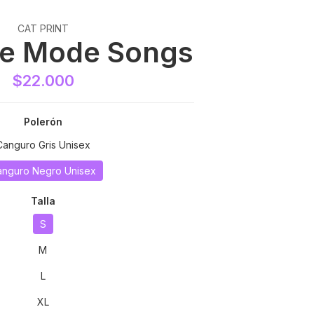
CAT PRINT
e Mode Songs
$22.000
Polerón
Canguro Gris Unisex
anguro Negro Unisex
Talla
S
M
L
XL