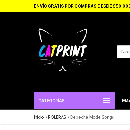
ENVÍO GRATIS POR COMPRAS DESDE $50.00
CATEGORÍAS
MA
Inicio
POLERAS
Depeche Mode Songs