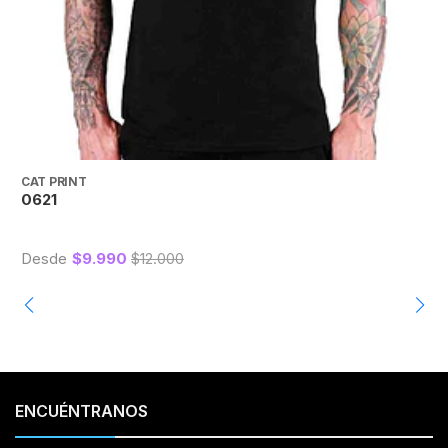
CAT PRINT
C
0621
0
Desde
$9.990
$12.000
ENCUÉNTRANOS