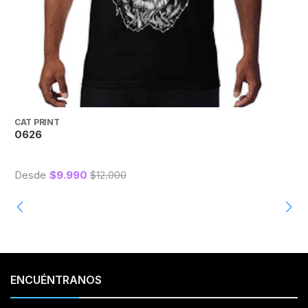
CAT PRINT
C
0626
0
Desde
$9.990
$12.000
ENCUÉNTRANOS