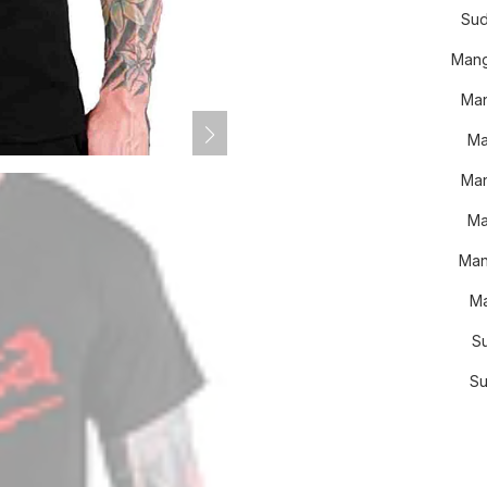
Sud
Mang
Man
Ma
Man
Ma
Man
Ma
S
Su