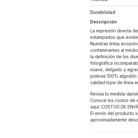
Durabilidad
Descripción
La impresión directa d
estampados que existe
Nuestras tintas ecosolv
contaminantes al medio
la definición de los di
fotográfica incomparabl
suave, delgado y agrad
poleras 100% algodón p
calidad tope de línea 
Revisa tu medida dando
Conoce los costos de 
aquí:
COSTOS DE ENVÍ
El envío del producto s
aproximadamente desd