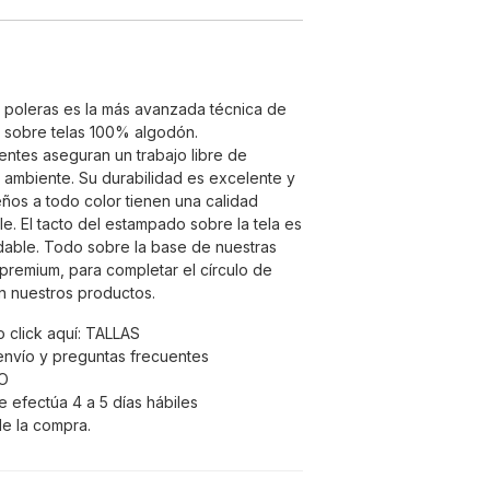
e poleras es la más avanzada técnica de
 sobre telas 100% algodón.
entes aseguran un trabajo libre de
 ambiente. Su durabilidad es excelente y
seños a todo color tienen una calidad
e. El tacto del estampado sobre la tela es
able. Todo sobre la base de nuestras
remium, para completar el círculo de
en nuestros productos.
 click aquí:
TALLAS
envío y preguntas frecuentes
O
e efectúa 4 a 5 días hábiles
e la compra.