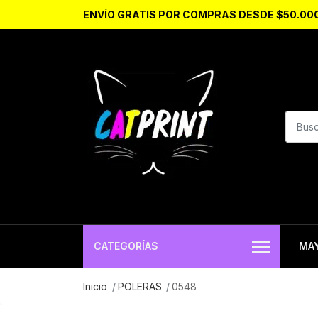
ENVÍO GRATIS POR COMPRAS DESDE $50.00
CATEGORÍAS
MA
Inicio
POLERAS
0548