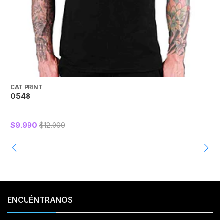
CAT PRINT
C
0548
$9.990
$12.000
ENCUÉNTRANOS