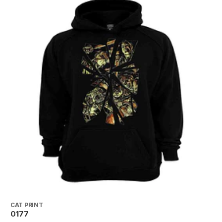
CAT PRINT
C
0177