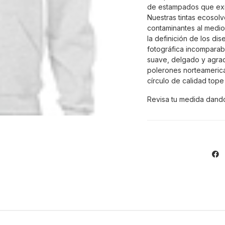
de estampados que exi
Nuestras tintas ecosolv
contaminantes al medio
la definición de los di
fotográfica incomparabl
suave, delgado y agra
polerones norteamerica
círculo de calidad top
Revisa tu medida dando