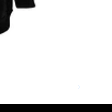
CAT PRINT
0188
$9.990
$12.00