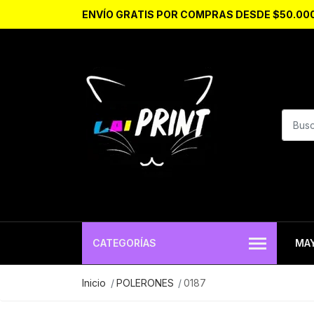
ENVÍO GRATIS POR COMPRAS DESDE $50.00
CATEGORÍAS
MA
Inicio
POLERONES
0187