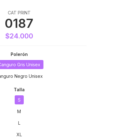
CAT PRINT
0187
$24.000
Polerón
Canguro Gris Unisex
anguro Negro Unisex
Talla
S
M
L
XL