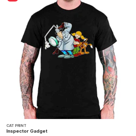
CAT PRINT
C
Inspector Gadget