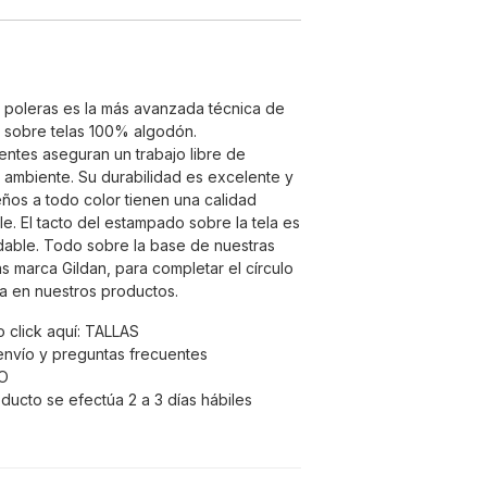
e poleras es la más avanzada técnica de
 sobre telas 100% algodón.
entes aseguran un trabajo libre de
 ambiente. Su durabilidad es excelente y
seños a todo color tienen una calidad
e. El tacto del estampado sobre la tela es
able. Todo sobre la base de nuestras
s marca Gildan, para completar el círculo
ea en nuestros productos.
 click aquí:
TALLAS
envío y preguntas frecuentes
O
oducto se efectúa 2 a 3 días hábiles