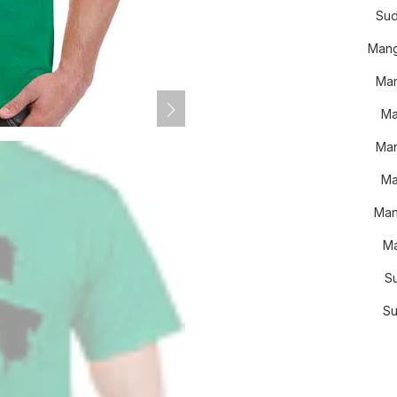
Sud
Mang
Man
Ma
Man
Ma
Man
Ma
S
Su