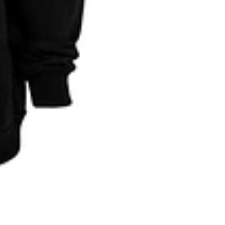
CAT PRINT
Radiohead - C
$22.000