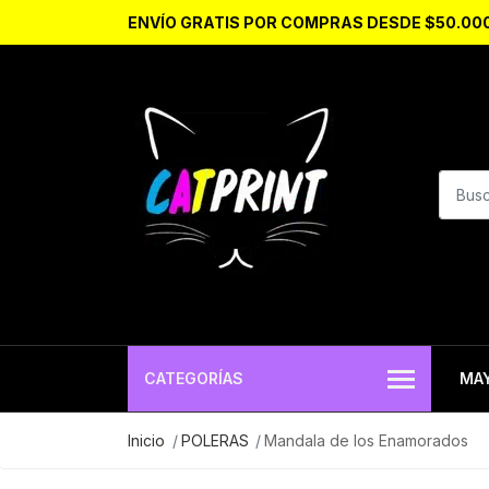
ENVÍO GRATIS POR COMPRAS DESDE $50.00
CATEGORÍAS
MA
Inicio
POLERAS
Mandala de los Enamorados