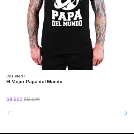
CAT PRINT
C
El Mejor Papá del Mundo
E
$9.990
$12.000