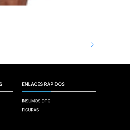
CAT PRINT
Akira - Classi
$9.990
$12.00
S
ENLACES RÁPIDOS
INSUMOS DTG
FIGURAS