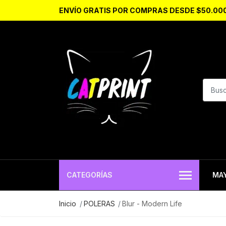
ENVÍO GRATIS POR COMPRAS DESDE $50.00
CATEGORÍAS
MA
Inicio
POLERAS
Blur - Modern Life