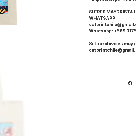
SI ERES MAYORISTA
WHATSAPP:
catprintchile@gmail
Whatsapp: +569 317
Si tu archivo es muy 
catprintchile@gmail