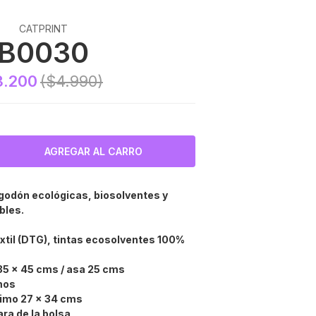
CATPRINT
B0030
3.200
($4.990)
odón ecológicas, biosolventes y
bles.
xtil (DTG), tintas ecosolventes 100%
5 x 45 cms / asa 25 cms
mos
imo 27 x 34 cms
ra de la bolsa