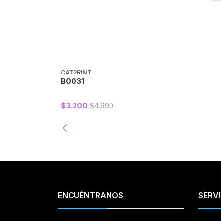
CATPRINT
B0031
$3.200
$4.990
ENCUÉNTRANOS
SERVI