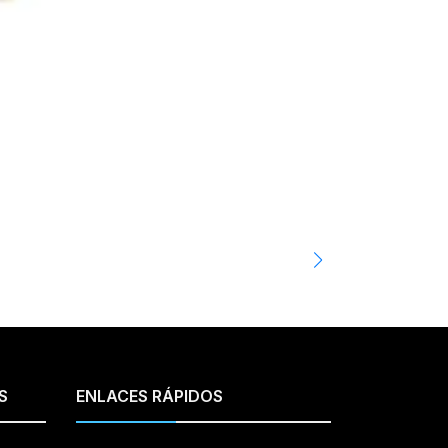
CATPRINT
B0038
$3.200
$4.990
S
ENLACES RÁPIDOS