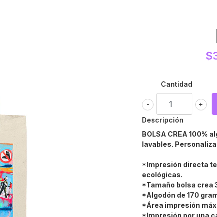
$
Cantidad
-
+
Descripción
BOLSA CREA 100% alg
lavables. Personaliza
*Impresión directa te
ecológicas.
*Tamaño bolsa crea 3
*Algodón de 170 gra
*Área impresión máx
*Impresión por una ca