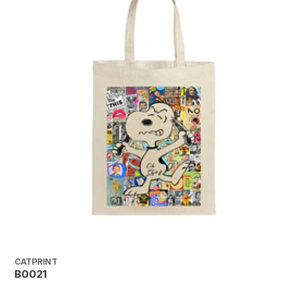
CATPRINT
C
B0021