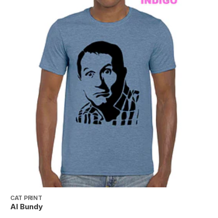
CAT PRINT
C
Al Bundy
A