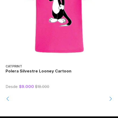
CATPRINT
C
Polera Silvestre Looney Cartoon
P
Desde
$9.000
$18.000