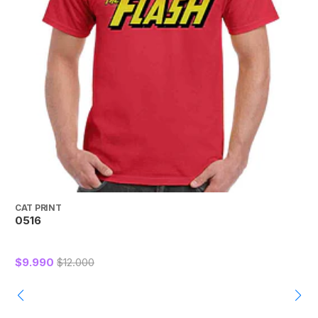
CAT PRINT
C
0516
$9.990
$12.000