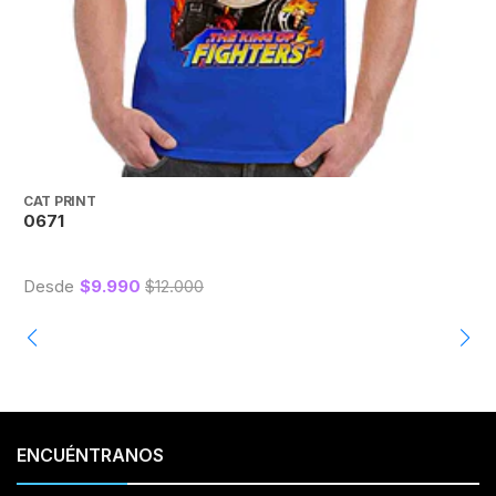
CAT PRINT
C
0671
Desde
$9.990
$12.000
ENCUÉNTRANOS