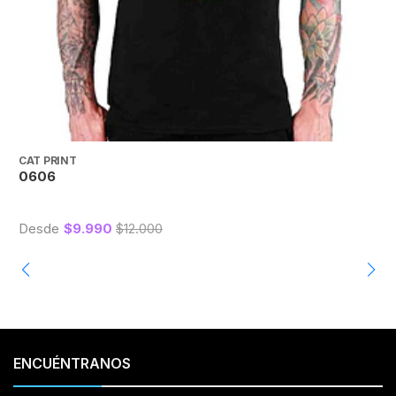
CAT PRINT
C
0606
Desde
$9.990
$12.000
ENCUÉNTRANOS