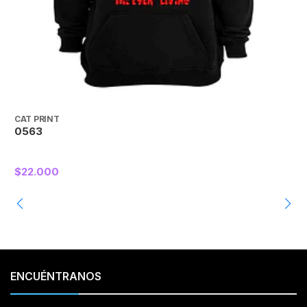
CAT PRINT
C
0563
$22.000
ENCUÉNTRANOS