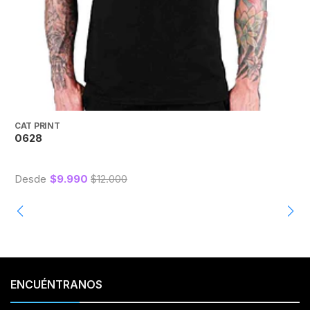
CAT PRINT
C
0628
Desde
$9.990
$12.000
ENCUÉNTRANOS