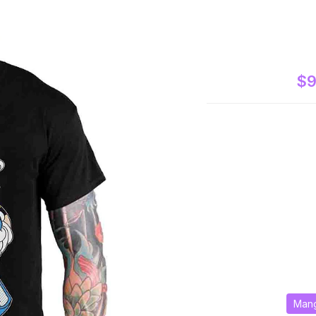
$9
Mang