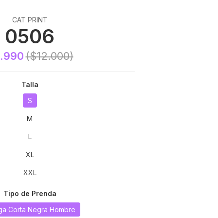
CAT PRINT
0506
.990
($12.000)
Talla
S
M
L
XL
XXL
Tipo de Prenda
a Corta Negra Hombre