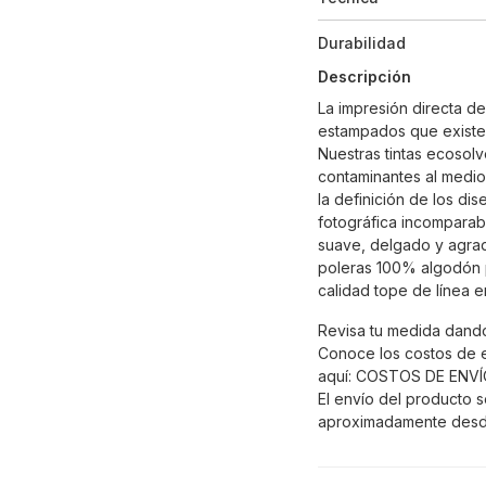
Durabilidad
Descripción
La impresión directa d
estampados que existe
Nuestras tintas ecosolv
contaminantes al medio
la definición de los di
fotográfica incomparabl
suave, delgado y agrad
poleras 100% algodón p
calidad tope de línea 
Revisa tu medida dando
Conoce los costos de 
aquí:
COSTOS DE ENVÍ
El envío del producto s
aproximadamente desd