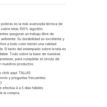
e poleras es la más avanzada técnica de
 sobre telas 100% algodón.
entes aseguran un trabajo libre de
 ambiente. Su durabilidad es excelente y
seños a todo color tienen una calidad
e. El tacto del estampado sobre la tela es
able. Todo sobre la base de nuestras
remium, para completar el círculo de
en nuestros productos.
 click aquí:
TALLAS
envío y preguntas frecuentes
O
e efectúa 4 a 5 días hábiles
e la compra.