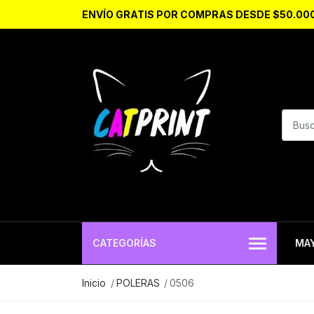
ENVÍO GRATIS POR COMPRAS DESDE $50.00
CATEGORÍAS
MA
Inicio
POLERAS
0506