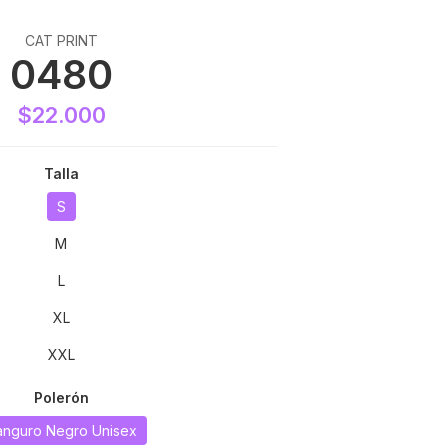
CAT PRINT
0480
$22.000
Talla
S
M
L
XL
XXL
Polerón
anguro Negro Unisex