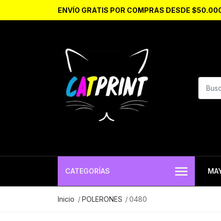
ENVÍO GRATIS POR COMPRAS DESDE $50.00
CATEGORÍAS
MA
Inicio
POLERONES
0480