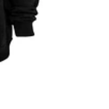
CAT PRINT
0470
$22.000