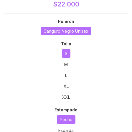
$22.000
Polerón
Canguro Negro Unisex
Talla
S
M
L
XL
XXL
Estampado
Pecho
Espalda