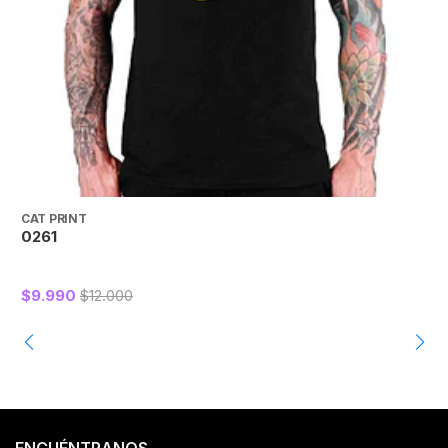
CAT PRINT
C
0261
$9.990
$12.000