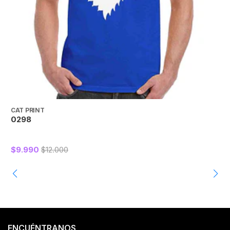
CAT PRINT
C
0298
$9.990
$12.000
ENCUÉNTRANOS