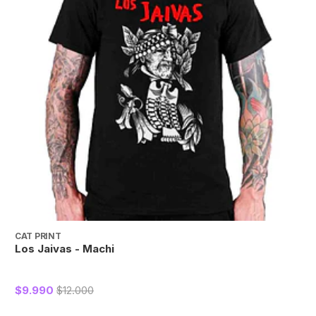
CAT PRINT
C
Los Jaivas - Machi
J
$9.990
$12.000